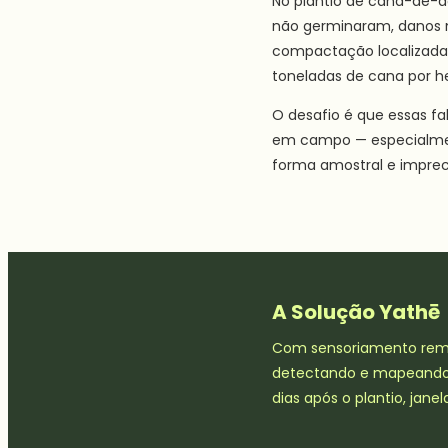
No plantio de cana-de-a
não germinaram, danos m
compactação localizada.
toneladas de cana por h
O desafio é que essas fa
em campo — especialmen
forma amostral e imprec
A Solução Yathē
Com sensoriamento remot
detectando e mapeando c
dias após o plantio, jane