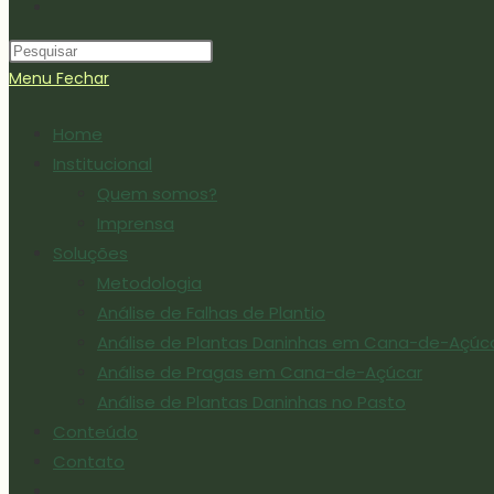
Menu
Fechar
Home
Institucional
Quem somos?
Imprensa
Soluções
Metodologia
Análise de Falhas de Plantio
Análise de Plantas Daninhas em Cana-de-Açúc
Análise de Pragas em Cana-de-Açúcar
Análise de Plantas Daninhas no Pasto
Conteúdo
Contato