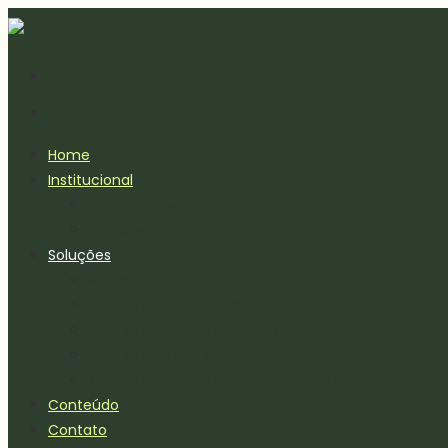
Home
Institucional
Quem somos?
Imprensa
Soluções
Metodologia
Análise de Falhas de Plantio
Análise de Plantas Daninhas em Cana-de-Açúcar
Análise de Pragas em Cana-de-Açúcar
Análise de Plantas Daninhas no Pasto
Conteúdo
Contato