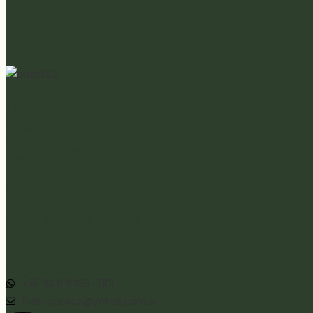
Institucional
Quem somos?
Imprensa
Demonstração
Trabalhe Conosco
Eventos
Soluções
Metodologia
Análise de Falhas de Plantio
Análise de Plantas Daninhas em Cana-de-Açúcar
Análise de Pragas em Cana-de-Açúcar
Análise de Plantas Daninhas no Pasto
Contatos
+55 82 9 9939-7101
faleconosco@yathe.com.br