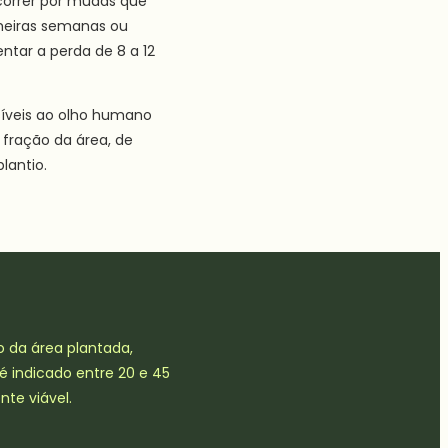
ocorrer por mudas que
imeiras semanas ou
ntar a perda de 8 a 12
isíveis ao olho humano
fração da área, de
lantio.
 da área plantada,
 indicado entre 20 e 45
nte viável.