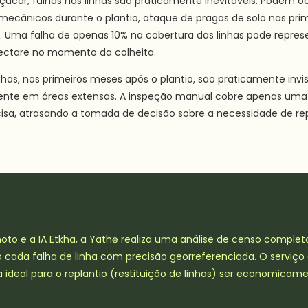
çúcar, falhas nas linhas são praticamente inevitáveis. Podem 
ecânicos durante o plantio, ataque de pragas de solo nas pr
 Uma falha de apenas 10% na cobertura das linhas pode represe
ectare no momento da colheita.
lhas, nos primeiros meses após o plantio, são praticamente inv
te em áreas extensas. A inspeção manual cobre apenas uma 
isa, atrasando a tomada de decisão sobre a necessidade de rep
o e a IA Etkha, a Yathē realiza uma análise de censo completo
ada falha de linha com precisão georreferenciada. O serviço é
la ideal para o replantio (restituição de linhas) ser economicame