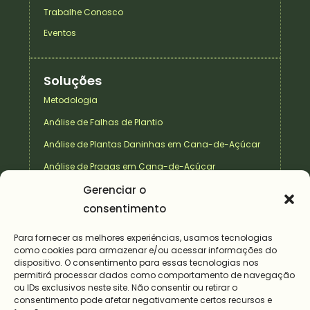
Trabalhe Conosco
Eventos
Soluções
Metodologia
Análise de Falhas de Plantio
Análise de Plantas Daninhas em Cana-de-Açúcar
Análise de Pragas em Cana-de-Açúcar
Gerenciar o
Análise de Plantas Daninhas no Pasto
consentimento
Contatos
Para fornecer as melhores experiências, usamos tecnologias
como cookies para armazenar e/ou acessar informações do
+55 82 9 9939-7101
dispositivo. O consentimento para essas tecnologias nos
faleconosco@yathe.com.br
permitirá processar dados como comportamento de navegação
ou IDs exclusivos neste site. Não consentir ou retirar o
consentimento pode afetar negativamente certos recursos e